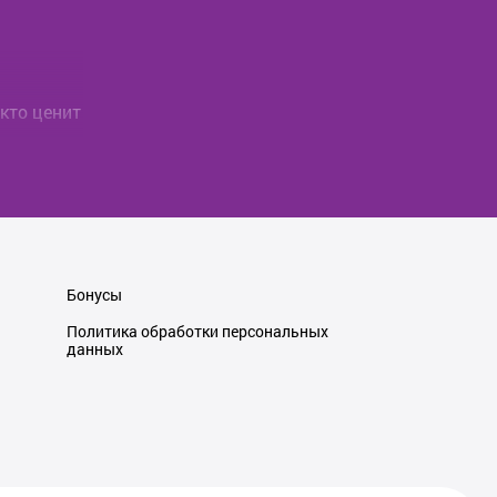
 кто ценит
аботу,
шении,
одящий
Бонусы
Политика обработки персональных
упка
данных
ор
у