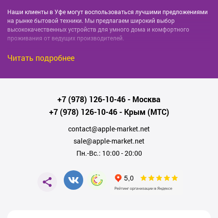
Наши клиенты в Уфе могут воспользоваться лучшими предложениями
на рынке бытовой техники. Мы предлагаем широкий выбор
высококачественных устройств для умного дома и комфортного
проживания от ведущих производителей.
Лучшее качество
Читать подробнее
Все представленные у нас товары прошли строгую проверку качества и
безопасности. Использование передовых технологий и инновационных
разработок гарантирует отличные характеристики наших товаров.
+7 (978) 126-10-46
- Москва
Безупречный сервис
+7 (978) 126-10-46
- Крым (МТС)
contact@apple-market.net
С нами покупки становятся быстрыми и удобными. Мы ценим ваше
sale@apple-market.net
время и предлагаем абсолютно бесплатную доставку на любую точку
города Уфе. Наши специалисты всегда рады помочь вам с выбором и
Пн.-Вс.: 10:00 - 20:00
ответить на все интересующие вопросы.
Широкий ассортимент
У нас вы найдете все необходимое для комфорта и уюта вашего дома -
от современных холодильников и стиральных машин до эффективных
пылесосов и мощных микроволновых печей. Мы рады предложить вам