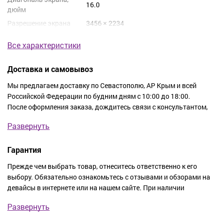
16.0
дюйм
Разрешение экрана
3456 × 2234
Все характеристики
Доставка и самовывоз
Мы предлагаем доставку по Севастополю, АР Крым и всей
Российской Федерации по будним дням с 10:00 до 18:00.
После оформления заказа, дождитесь связи с консультантом,
чтобы уточнить его стоимость, адрес и время, когда вам
Развернуть
удобно получить заказ. Доставка покупки осуществляется в
тот же день или на следующий.
Гарантия
Стоимость доставки по Севастополю:
Прежде чем выбрать товар, отнеситесь ответственно к его
выбору. Обязательно ознакомьтесь с отзывами и обзорами на
Бесплатно.
девайсы в интернете или на нашем сайте. При наличии
сомнений, позвоните по номеру телефона, чтобы связаться с
Стоимость доставки по пригороду Севастополя:
Развернуть
нашим консультантом. Вы получите подробную консультацию